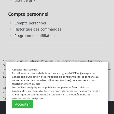
Liste de prix
Compte personnel
Compte personnel
Historique des commandes
Programme d`affiliation
Autriche, Belgique, Bulgarie, Royaume-Uni, Hongrie,
Allemagne
, Guernesey,
Grèce, Danemark, Jersey, Irlande, Islande,
Espagne
, Italie, Îles Canaries, Chypre,
Lettonie, Lituanie, Liechtenstein, Luxembourg, Malte, Monaco, Pays-Bas, Norvège,
À propos des cookies
Pologne
, République tchèque,
Roumanie
, Saint-Marin, Slovénie, Îles Féroé,
En utilisant ce site web (la boutique en ligne «24NSP»), j'accepte les
Conditions d'utilisation et la Politique de confidentialité et consens au
Finlande,
France
, Croatie,
Suède
,
Estonie
.
traitement de mes données utilisateur (cookies) nécessaires au bon
fonctionnement du site.
Les cookies analytiques et publicitaires peuvent être traités par
Complément alimentaire. Ce n'est pas un médicament. Non destiné à diagnostiquer,
Yandex.Metrica et/ou d'autres systèmes d'analyse web conformément à
traiter, guérir ou prévenir une maladie. Les informations de ce site sont fournies à titre
la Politique de confidentialité et peuvent être modifiés dans les
paramètres du navigateur.
informatif uniquement et ne remplacent pas les conseils d'un spécialiste.
Accepter
Copyright
© 2026 24NSP.eu