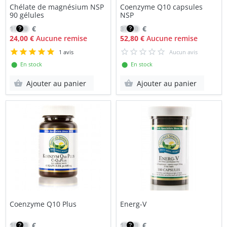
Chélate de magnésium NSP
Coenzyme Q10 capsules
90 gélules
NSP
17,00
€
37,70
€
24,00 €
Aucune remise
52,80 €
Aucune remise
1 avis
Aucun avis
⬤ En stock
⬤ En stock
Ajouter au panier
Ajouter au panier
Coenzyme Q10 Plus
Energ-V
19,80
€
15,89
€