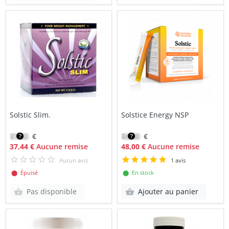
Solstic Slim.
Solstice Energy NSP
31,82
€
34,30
€
37,44 €
Aucune remise
48,00 €
Aucune remise
Aucun avis
1 avis
⬤ Épuisé
⬤ En stock
Pas disponible
Ajouter au panier