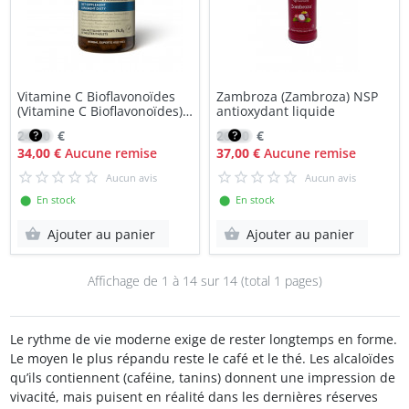
Vitamine C Bioflavonoïdes
Zambroza (Zambroza) NSP
(Vitamine C Bioflavonoïdes)
antioxydant liquide
NSP
24,00
€
26,50
€
34,00 €
Aucune remise
37,00 €
Aucune remise
Aucun avis
Aucun avis
⬤ En stock
⬤ En stock
Ajouter au panier
Ajouter au panier
Affichage de 1 à
14
sur 14 (total 1 pages)
Le rythme de vie moderne exige de rester longtemps en forme.
Le moyen le plus répandu reste le café et le thé. Les alcaloïdes
qu’ils contiennent (caféine, tanins) donnent une impression de
vivacité, mais puisent en réalité dans les dernières réserves