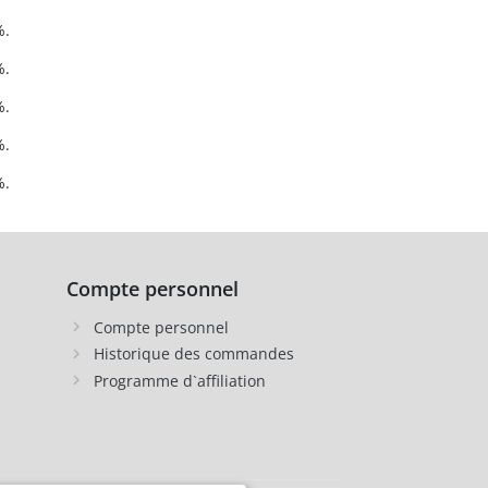
%.
%.
%.
%.
%.
Compte personnel
Compte personnel
Historique des commandes
Programme d`affiliation