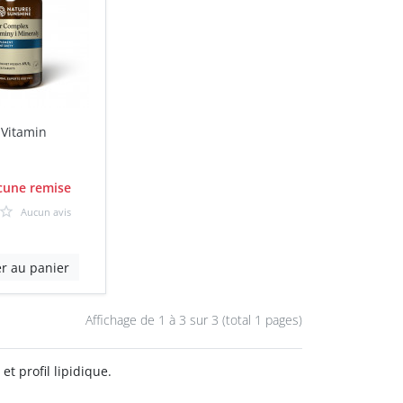
Vitamin
une remise
Aucun avis
er au panier
Affichage de 1 à
3
sur 3 (total 1 pages)
t profil lipidique.