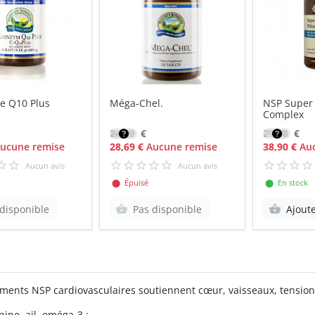
e Q10 Plus
Méga-Chel.
NSP Super 
Complex
24,39
€
27,80
€
ucune remise
28,69 €
Aucune remise
38,90 €
Auc
Aucun avis
Aucun avis
⬤ Épuisé
⬤ En stock
disponible
Pas disponible
Ajout
ents NSP cardiovasculaires soutiennent cœur, vaisseaux, tension e
ine, ail, oméga-3 ;