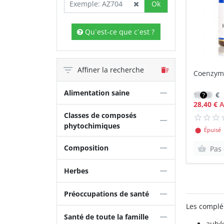
Ok
Qu`est-ce que c`est ?
Affiner la recherche
Coenzym
Alimentation saine
19,80
€
28,40 €
A
Classes de composés
phytochimiques
⬤ Épuisé
Composition
Pas 
Herbes
Préoccupations de santé
Les complém
Santé de toute la famille
aubép