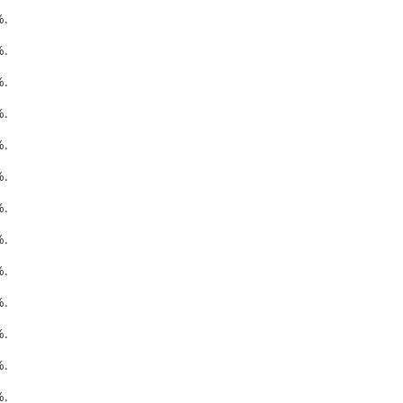
%.
%.
%.
%.
%.
%.
%.
%.
%.
%.
%.
%.
%.