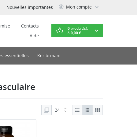
Mon compte
Nouvelles importantes
emise
Contacts
0
produit(s),
à
0,00 €
Aide
es essentielles
Ker brmani
sculaire