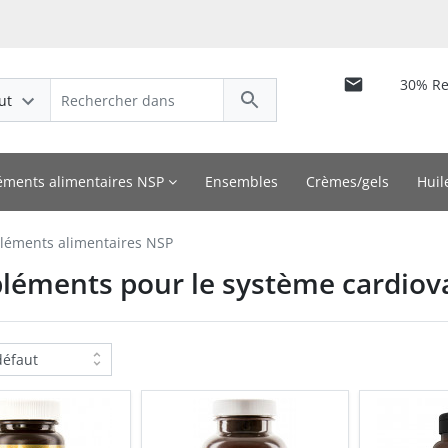
30% R
ut
ments alimentaires NSP
Ensembles
Crèmes/gels
Huil
éments alimentaires NSP
éments pour le système cardiova