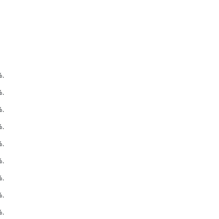
%.
%.
%.
%.
%.
%.
%.
%.
%.