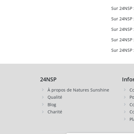
Sur 24NSP :
Sur 24NSP :
Sur 24NSP :
Sur 24NSP :
Sur 24NSP :
24NSP
Info
À propos de Natures Sunshine
Co
Qualité
Po
Blog
Co
Charité
Co
Pl