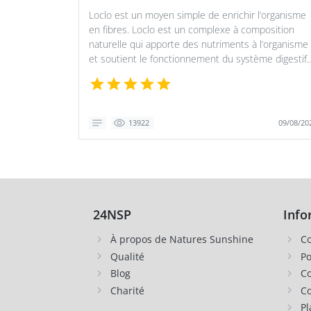
Loclo est un moyen simple de enrichir l’organisme
en fibres. Loclo est un complexe à composition
naturelle qui apporte des nutriments à l’organisme
et soutient le fonctionnement du système digestif..
09/08/20
13922
24NSP
Info
À propos de Natures Sunshine
Co
Qualité
Po
Blog
Co
Charité
Co
Pl