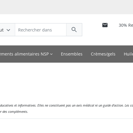
30% R
ut
ments alimentaires NSP
Ensembles
Crèmes/gels
Huil
ducatives et informatives. Elles ne constituent pas un avis médical ni un guide d'action. Les 
ser des compléments.