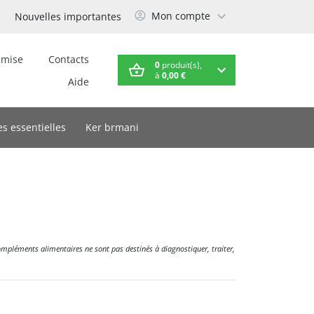
Mon compte
Nouvelles importantes
emise
Contacts
0
produit(s),
à
0,00 €
Aide
es essentielles
Ker brmani
compléments alimentaires ne sont pas destinés à diagnostiquer, traiter,