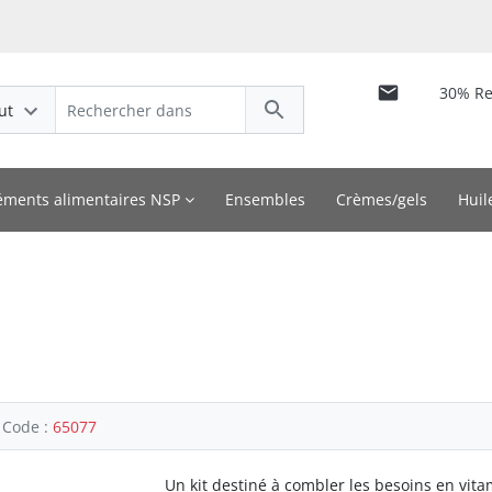
30% R
ut
ments alimentaires NSP
Ensembles
Crèmes/gels
Huil
Code :
65077
Un kit destiné à combler les besoins en vit