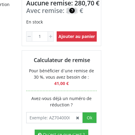
Aucune remise: 280,70 €
rtion
Avec remise:
200,50
€
En stock
Ajouter au panier
Calculateur de remise
Pour bénéficier d`une remise de
30 %, vous avez besoin de :
41,00 €
Avez-vous déjà un numéro de
réduction ?
Ok
Qu`est-ce que c`est ?