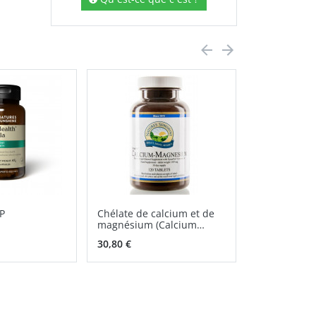
P
Chélate de calcium et de
Loclo NSP —
magnésium (Calcium
en poudre
Magnesium) NSP
30,80 €
36,00 €