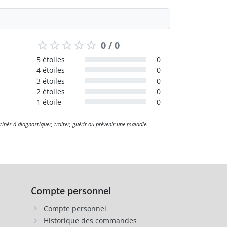
0 / 0
5 étoiles
0
4 étoiles
0
3 étoiles
0
2 étoiles
0
1 étoile
0
tinés à diagnostiquer, traiter, guérir ou prévenir une maladie.
Compte personnel
Compte personnel
Historique des commandes