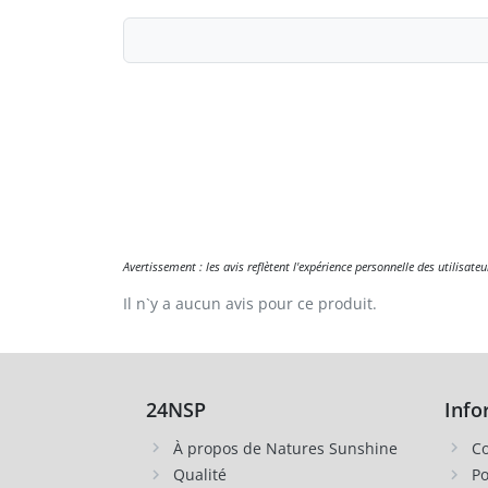
Avertissement : les avis reflètent l'expérience personnelle des utilisat
Il n`y a aucun avis pour ce produit.
24NSP
Info
À propos de Natures Sunshine
Co
Qualité
Po