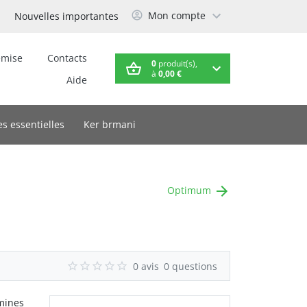
Mon compte
Nouvelles importantes
emise
Contacts
0
produit(s),
à
0,00 €
Aide
es essentielles
Ker brmani
Optimum
0 avis
0 questions
amines