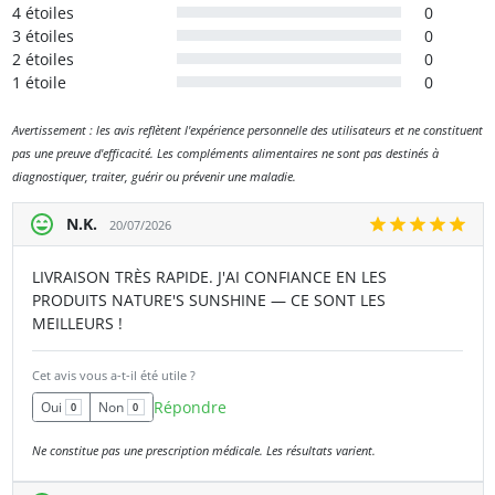
4 étoiles
0
3 étoiles
0
2 étoiles
0
1 étoile
0
Avertissement : les avis reflètent l'expérience personnelle des utilisateurs et ne constituent
pas une preuve d'efficacité. Les compléments alimentaires ne sont pas destinés à
diagnostiquer, traiter, guérir ou prévenir une maladie.
N.K.
20/07/2026
LIVRAISON TRÈS RAPIDE. J'AI CONFIANCE EN LES
PRODUITS NATURE'S SUNSHINE — CE SONT LES
MEILLEURS !
Cet avis vous a-t-il été utile ?
Répondre
Oui
Non
0
0
Ne constitue pas une prescription médicale. Les résultats varient.