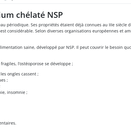
ium chélaté NSP
 périodique. Ses propriétés étaient déjà connues au IIIe siècle de
est considérable. Selon diverses organisations européennes et amé
ntation saine, développé par NSP. Il peut couvrir le besoin quot
 fragiles, l’ostéoporose se développe ;
les ongles cassent ;
ues ;
;
ie, insomnie ;
entaires.