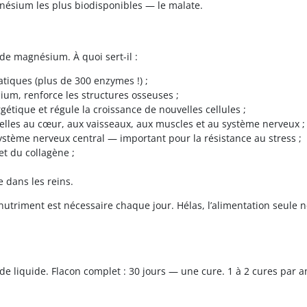
ésium les plus biodisponibles — le malate.
 magnésium. À quoi sert-il :
atiques (plus de 300 enzymes !) ;
cium, renforce les structures osseuses ;
tique et régule la croissance de nouvelles cellules ;
elles au cœur, aux vaisseaux, aux muscles et au système nerveux ;
 système nerveux central — important pour la résistance au stress ;
et du collagène ;
 dans les reins.
 nutriment est nécessaire chaque jour. Hélas, l’alimentation seule 
de liquide. Flacon complet : 30 jours — une cure. 1 à 2 cures par a