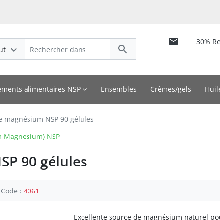
30% R
ut
ments alimentaires NSP
Ensembles
Crèmes/gels
Huil
e magnésium NSP 90 gélules
um Magnesium) NSP
SP 90 gélules
Code :
4061
Excellente source de magnésium naturel pou