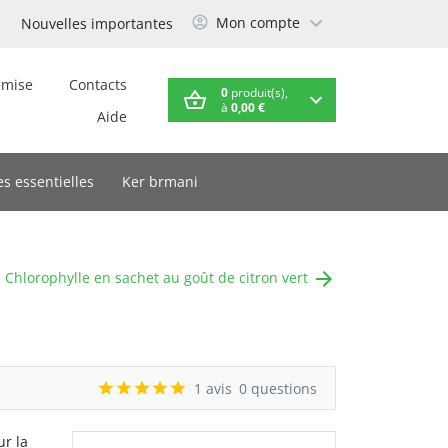
Mon compte
Nouvelles importantes
emise
Contacts
0
produit(s),
à
0,00 €
Aide
es essentielles
Ker brmani
Chlorophylle en sachet au goût de citron vert
1 avis
0 questions
r la