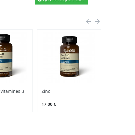
vitamines B
Zinc
Oméga-3 AGP
1000 mg, so
17,00 €
54,00 €