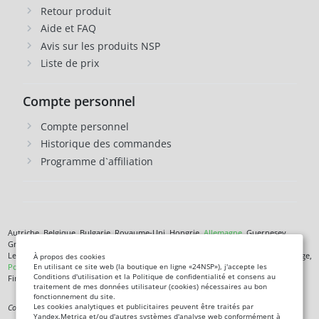
Retour produit
Aide et FAQ
Avis sur les produits NSP
Liste de prix
Compte personnel
Compte personnel
Historique des commandes
Programme d`affiliation
Autriche, Belgique, Bulgarie, Royaume-Uni, Hongrie,
Allemagne
, Guernesey,
Grèce, Danemark, Jersey, Irlande, Islande,
Espagne
, Italie, Îles Canaries, Chypre,
Lettonie, Lituanie, Liechtenstein, Luxembourg, Malte, Monaco, Pays-Bas, Norvège,
À propos des cookies
Pologne
, République tchèque,
Roumanie
, Saint-Marin, Slovénie, Îles Féroé,
En utilisant ce site web (la boutique en ligne «24NSP»), j'accepte les
Conditions d'utilisation et la Politique de confidentialité et consens au
Finlande,
France
, Croatie,
Suède
,
Estonie
.
traitement de mes données utilisateur (cookies) nécessaires au bon
fonctionnement du site.
Les cookies analytiques et publicitaires peuvent être traités par
Complément alimentaire. Ce n'est pas un médicament. Non destiné à diagnostiquer,
Yandex.Metrica et/ou d'autres systèmes d'analyse web conformément à