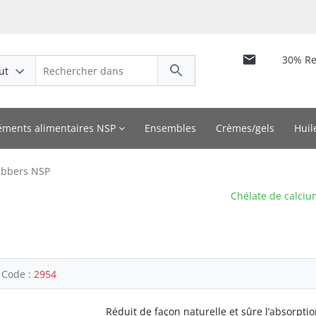
30% R
ut
ments alimentaires NSP
Ensembles
Crèmes/gels
Huil
abbers NSP
Chélate de calci
Code :
2954
Réduit de façon naturelle et sûre l’absorptio