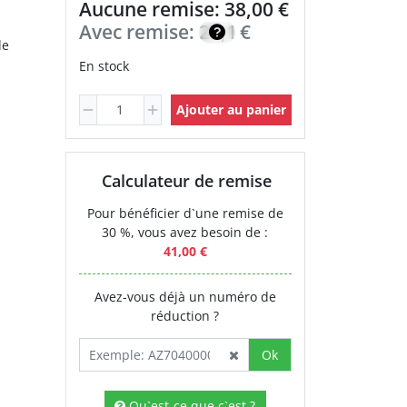
Aucune remise: 38,00 €
Avec remise:
27,10
€
de
En stock
Ajouter au panier
Calculateur de remise
Pour bénéficier d`une remise de
30 %, vous avez besoin de :
41,00 €
Avez-vous déjà un numéro de
réduction ?
Ok
Qu`est-ce que c`est ?