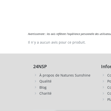
Avertissement : les avis reflètent l'expérience personnelle des utilisat
Il n`y a aucun avis pour ce produit.
24NSP
Info
À propos de Natures Sunshine
Co
Qualité
Po
Blog
Co
Charité
Co
Pl