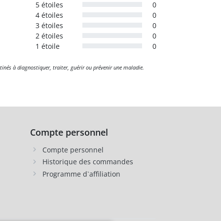
5 étoiles
0
4 étoiles
0
3 étoiles
0
2 étoiles
0
1 étoile
0
tinés à diagnostiquer, traiter, guérir ou prévenir une maladie.
Compte personnel
Compte personnel
Historique des commandes
Programme d`affiliation