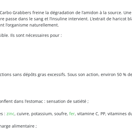
Carbo Grabbers freine la dégradation de l’amidon à la source. Une 
 passe dans le sang et l’insuline intervient. L’extrait de haricot b
tent l’organisme naturellement.
ble. Ils sont nécessaires pour :
ctions sans dépôts gras excessifs. Sous son action, environ 50 % 
nflent dans l’estomac : sensation de satiété ;
es :
zinc
, cuivre, potassium, soufre,
fer
, vitamine C, PP, vitamines d
harge alimentaire ;