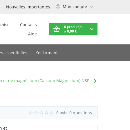
Mon compte
Nouvelles importantes
emise
Contacts
0
produit(s),
à
0,00 €
Aide
es essentielles
Ker brmani
um et de magnésium (Calcium Magnesium) NSP
0 avis
0 questions
n et