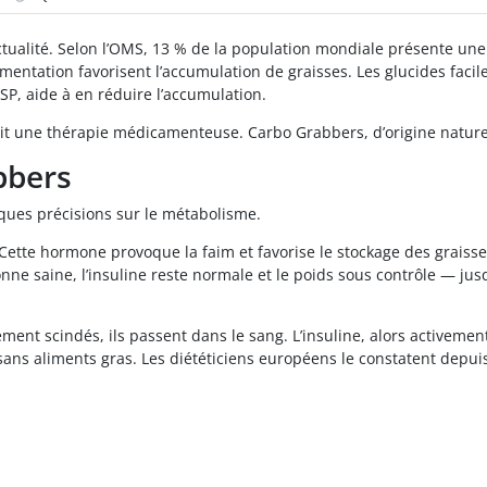
actualité. Selon l’OMS, 13 % de la population mondiale présente une
imentation favorisent l’accumulation de graisses. Les glucides facil
P, aide à en réduire l’accumulation.
rit une thérapie médicamenteuse. Carbo Grabbers, d’origine nature
bbers
ques précisions sur le métabolisme.
 Cette hormone provoque la faim et favorise le stockage des graisse
ne saine, l’insuline reste normale et le poids sous contrôle — j
ement scindés, ils passent dans le sang. L’insuline, alors activemen
ans aliments gras. Les diététiciens européens le constatent depui