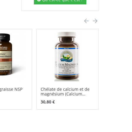
graisse NSP
Chélate de calcium et de
Perfect Eye
magnésium (Calcium
Magnesium) NSP
30,80 €
46,00 €