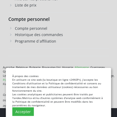
Liste de prix
Compte personnel
Compte personnel
Historique des commandes
Programme d`affiliation
Autriche, Belgique, Bulgarie, Royaume-Uni, Hongrie,
Allemagne
, Guernesey,
Grèce, Danemark, Jersey, Irlande, Islande,
Espagne
, Italie, Îles Canaries, Chypre,
Lettonie, Lituanie, Liechtenstein, Luxembourg, Malte, Monaco, Pays-Bas, Norvège,
À propos des cookies
Pologne
, République tchèque,
Roumanie
, Saint-Marin, Slovénie, Îles Féroé,
En utilisant ce site web (la boutique en ligne «24NSP»), j'accepte les
Conditions d'utilisation et la Politique de confidentialité et consens au
Finlande,
France
, Croatie,
Suède
,
Estonie
.
traitement de mes données utilisateur (cookies) nécessaires au bon
fonctionnement du site.
Les cookies analytiques et publicitaires peuvent être traités par
Complément alimentaire. Ce n'est pas un médicament. Non destiné à diagnostiquer,
Yandex.Metrica et/ou d'autres systèmes d'analyse web conformément à
traiter, guérir ou prévenir une maladie. Les informations de ce site sont fournies à titre
la Politique de confidentialité et peuvent être modifiés dans les
paramètres du navigateur.
informatif uniquement et ne remplacent pas les conseils d'un spécialiste.
Accepter