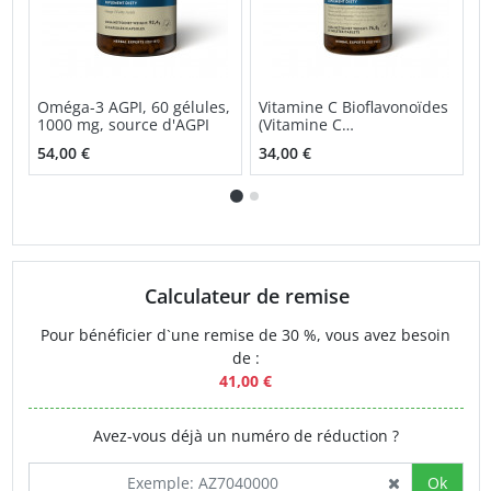
Oméga-3 AGPI, 60 gélules,
Vitamine C Bioflavonoïdes
N
1000 mg, source d'AGPI
(Vitamine C
C
Bioflavonoïdes) NSP
54,00 €
34,00 €
3
Calculateur de remise
Pour bénéficier d`une remise de 30 %, vous avez besoin
de :
41,00 €
Avez-vous déjà un numéro de réduction ?
Ok