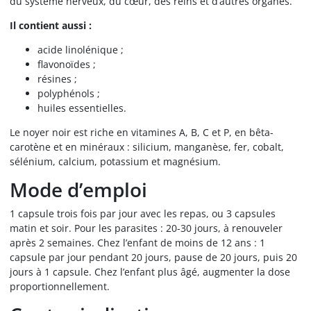
du système nerveux, du cœur, des reins et d’autres organes.
Il contient aussi :
acide linolénique ;
flavonoïdes ;
résines ;
polyphénols ;
huiles essentielles.
Le noyer noir est riche en vitamines A, B, C et P, en bêta-
carotène et en minéraux : silicium, manganèse, fer, cobalt,
sélénium, calcium, potassium et magnésium.
Mode d’emploi
1 capsule trois fois par jour avec les repas, ou 3 capsules
matin et soir. Pour les parasites : 20-30 jours, à renouveler
après 2 semaines. Chez l’enfant de moins de 12 ans : 1
capsule par jour pendant 20 jours, pause de 20 jours, puis 20
jours à 1 capsule. Chez l’enfant plus âgé, augmenter la dose
proportionnellement.