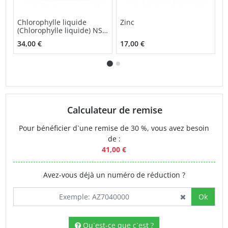
Chlorophylle liquide
Zinc
P
(Chlorophylle liquide) NSP
solution orale
34,00 €
17,00 €
2
Calculateur de remise
Pour bénéficier d`une remise de 30 %, vous avez besoin
de :
41,00 €
Avez-vous déjà un numéro de réduction ?
Ok
Qu`est-ce que c`est ?