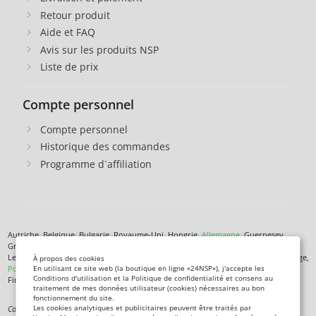
Retour produit
Aide et FAQ
Avis sur les produits NSP
Liste de prix
Compte personnel
Compte personnel
Historique des commandes
Programme d`affiliation
Autriche, Belgique, Bulgarie, Royaume-Uni, Hongrie,
Allemagne
, Guernesey,
Grèce, Danemark, Jersey, Irlande, Islande,
Espagne
, Italie, Îles Canaries, Chypre,
Lettonie, Lituanie, Liechtenstein, Luxembourg, Malte, Monaco, Pays-Bas, Norvège,
À propos des cookies
Pologne
, République tchèque,
Roumanie
, Saint-Marin, Slovénie, Îles Féroé,
En utilisant ce site web (la boutique en ligne «24NSP»), j'accepte les
Conditions d'utilisation et la Politique de confidentialité et consens au
Finlande,
France
, Croatie,
Suède
,
Estonie
.
traitement de mes données utilisateur (cookies) nécessaires au bon
fonctionnement du site.
Les cookies analytiques et publicitaires peuvent être traités par
Complément alimentaire. Ce n'est pas un médicament. Non destiné à diagnostiquer,