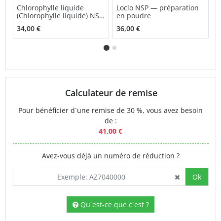
Chlorophylle liquide
Loclo NSP — préparation
C
(Chlorophylle liquide) NSP
en poudre
m
solution orale
M
34,00 €
36,00 €
3
Calculateur de remise
Pour bénéficier d`une remise de 30 %, vous avez besoin
de :
41,00 €
Avez-vous déjà un numéro de réduction ?
Ok
Qu`est-ce que c`est ?