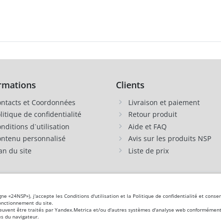
rmations
Clients
ntacts et Coordonnées
Livraison et paiement
litique de confidentialité
Retour produit
nditions d`utilisation
Aide et FAQ
ntenu personnalisé
Avis sur les produits NSP
an du site
Liste de prix
 Guernesey, Grèce, Danemark, Jersey, Irlande, Islande,
Espagne
, Italie, Îles Canaries,
igne «24NSP»), j'accepte les Conditions d'utilisation et la Politique de confidentialité et co
manie
, Saint-Marin, Slovénie, Îles Féroé, Finlande,
France
, Croatie,
Suède
,
Estonie
.
fonctionnement du site.
peuvent être traités par Yandex.Metrica et/ou d'autres systèmes d'analyse web conformément à
s du navigateur.
gnostiquer, traiter, guérir ou prévenir une maladie. Les informations de ce site sont fournies