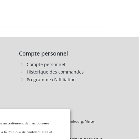
Compte personnel
Compte personnel
Historique des commandes
Programme d`affiliation
 Chypre, Lettonie, Lituanie, Liechtenstein, Luxembourg, Malte,
nsens au traitement de mes données
 la Politique de confidentialité et
 à titre informatif uniquement et ne remplacent pas les conseils d'un