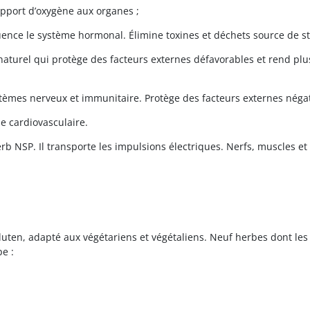
’apport d’oxygène aux organes ;
luence le système hormonal. Élimine toxines et déchets source de st
turel qui protège des facteurs externes défavorables et rend plus
stèmes nerveux et immunitaire. Protège des facteurs externes négat
me cardiovasculaire.
rb NSP. Il transporte les impulsions électriques. Nerfs, muscles e
luten, adapté aux végétariens et végétaliens. Neuf herbes dont les
e :