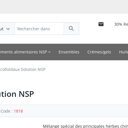
30% R
ut
ments alimentaires NSP
Ensembles
Crèmes/gels
Huil
colloïdaux Solution NSP
ution NSP
Code :
1818
Mélange spécial des principales herbes chi