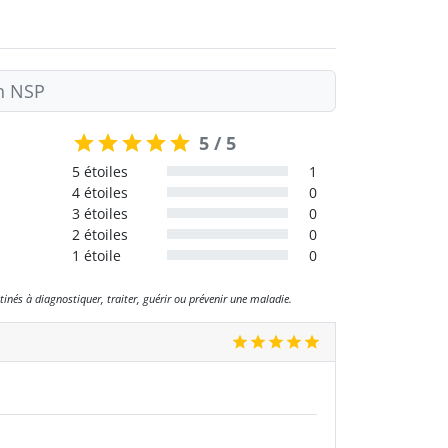
on NSP
5 / 5
5 étoiles
1
4 étoiles
0
3 étoiles
0
2 étoiles
0
1 étoile
0
tinés à diagnostiquer, traiter, guérir ou prévenir une maladie.