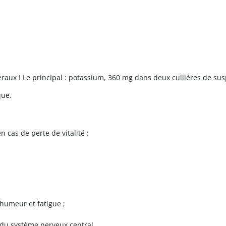
aux ! Le principal : potassium, 360 mg dans deux cuillères de su
que.
 cas de perte de vitalité :
humeur et fatigue ;
t du système nerveux central.