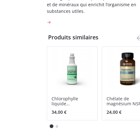
et de minéraux qui enrichit l’organisme en
substances utiles.
→
Produits similaires
Chlorophylle
Chélate de
liquide
magnésium NSP
(Chlorophylle
gélules
34,00 €
24,00 €
liquide) NSP
solution orale