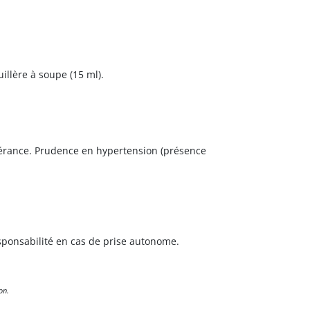
illère à soupe (15 ml).
olérance. Prudence en hypertension (présence
sponsabilité en cas de prise autonome.
on.