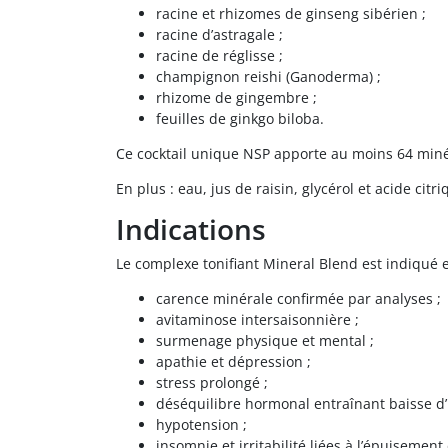
racine et rhizomes de ginseng sibérien ;
racine d’astragale ;
racine de réglisse ;
champignon reishi (Ganoderma) ;
rhizome de gingembre ;
feuilles de ginkgo biloba.
Ce cocktail unique NSP apporte au moins 64 minér
En plus : eau, jus de raisin, glycérol et acide citri
Indications
Le complexe tonifiant Mineral Blend est indiqué en
carence minérale confirmée par analyses ;
avitaminose intersaisonnière ;
surmenage physique et mental ;
apathie et dépression ;
stress prolongé ;
déséquilibre hormonal entraînant baisse d’
hypotension ;
insomnie et irritabilité liées à l’épuisemen