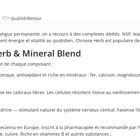
Qualité\Retour
fatigue permanente, on a recours à des complexes dédiés. NSP, le
tent énergie et vitalité au quotidien. Chinese Herb est populaire 
erb & Mineral Blend
ient de chaque composant :
tonique, antioxydant et riche en minéraux : fer, calcium, magnésiu
se les radicaux libres. Les cellules résistent mieux au vieillissemen
ndrine — stimulant naturel du système nerveux central. Favorise l’
 Reconnu en Europe, inscrit à la pharmacopée et recommandé par l’
, cuivre. Riche en vitamines B et autres substances ;