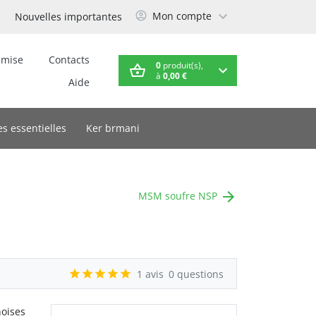
Mon compte
Nouvelles importantes
emise
Contacts
0
produit(s),
à
0,00 €
Aide
es essentielles
Ker brmani
MSM soufre NSP
1 avis
0 questions
noises