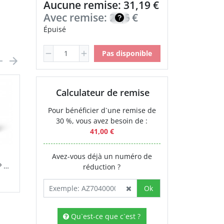
Aucune remise: 31,19 €
Avec remise:
26,51
€
Épuisé
Pas disponible
Calculateur de remise
Pour bénéficier d`une remise de
30 %, vous avez besoin de :
41,00 €
Avez-vous déjà un numéro de
Zinc
 90
réduction ?
17,00 €
Ok
Qu`est-ce que c`est ?