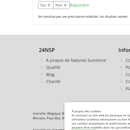
Répondre
Oui
Non
0
0
Ne constitue pas une prescription médicale. Les résultats varient.
24NSP
Info
À propos de Natures Sunshine
Co
Qualité
Po
Blog
Co
Charité
Co
Pl
À propos des cookies
Autriche, Belgique, Bulgarie, Royaume-Uni, Hongrie,
Allemagne
,
En utilisant ce site web (la boutique en l
Monaco, Pays-Bas, Norvège,
Pologne
, République tchèque,
Rou
utilisateur (cookies) nécessaires au bon 
Les cookies analytiques et publicitaires 
peuvent être modifiés dans les paramètre
Complément alimentaire. Ce n'est pas un médicament. Non destiné à dia