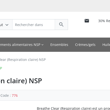
30% R
ut
ments alimentaires NSP
Ensembles
Crèmes/gels
Huil
ear (Respiration claire) NSP
SP
n claire) NSP
Code :
776
Breathe Clear (Respiration claire) est un pro