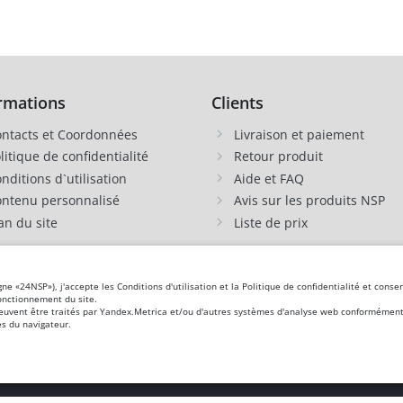
rmations
Clients
ntacts et Coordonnées
Livraison et paiement
litique de confidentialité
Retour produit
nditions d`utilisation
Aide et FAQ
ntenu personnalisé
Avis sur les produits NSP
an du site
Liste de prix
igne «24NSP»), j'accepte les Conditions d'utilisation et la Politique de confidentialité et co
 Guernesey, Grèce, Danemark, Jersey, Irlande, Islande,
Espagne
, Italie, Îles Canaries,
fonctionnement du site.
peuvent être traités par Yandex.Metrica et/ou d'autres systèmes d'analyse web conformément à
manie
, Saint-Marin, Slovénie, Îles Féroé, Finlande,
France
, Croatie,
Suède
,
Estonie
.
s du navigateur.
gnostiquer, traiter, guérir ou prévenir une maladie. Les informations de ce site sont fournies