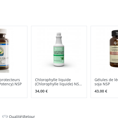
protecteurs
Chlorophylle liquide
Gélules de lé
 Potency) NSP
(Chlorophylle liquide) NSP
soja NSP
solution orale
34,00 €
43,00 €
Qualité\Retour