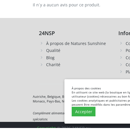
Il n`y a aucun avis pour ce produit.
24NSP
Info
À propos de Natures Sunshine
Co
Qualité
Po
Blog
Co
Charité
Co
Pl
À propos des cookies
En utilisant ce site web (la boutique en l
Autriche, Belgique, Bulgarie, Royaume-Uni, Hongrie,
Allemagne
,
utilisateur (cookies) nécessaires au bon 
Les cookies analytiques et publicitaires 
Monaco, Pays-Bas, Norvège,
Pologne
, République tchèque,
Rou
peuvent être modifiés dans les paramètre
Accepter
Complément alimentaire. Ce n'est pas un médicament. Non destiné à dia
spécialiste.
Copyright
© 2026 24NSP.eu