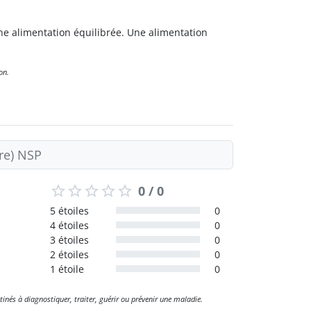
e alimentation équilibrée. Une alimentation
on.
ire) NSP
0 / 0
5 étoiles
0
4 étoiles
0
3 étoiles
0
2 étoiles
0
1 étoile
0
tinés à diagnostiquer, traiter, guérir ou prévenir une maladie.