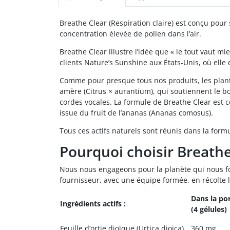
Breathe Clear (Respiration claire) est conçu pour 
concentration élevée de pollen dans l’air.
Breathe Clear illustre l’idée que « le tout vaut 
clients Nature’s Sunshine aux États-Unis, où elle
Comme pour presque tous nos produits, les plantes j
amère (Citrus × aurantium), qui soutiennent le b
cordes vocales. La formule de Breathe Clear est 
issue du fruit de l’ananas (Ananas comosus).
Tous ces actifs naturels sont réunis dans la form
Pourquoi choisir Breathe
Nous nous engageons pour la planète qui nous fou
fournisseur, avec une équipe formée, en récolte le
Dans la por
Ingrédients actifs :
(4 gélules)
Feuille d’ortie dioïque (Urtica dioica)
360 mg