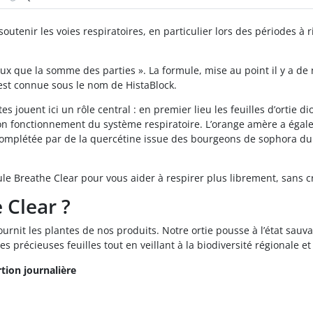
soutenir les voies respiratoires, en particulier lors des périodes 
mieux que la somme des parties ». La formule, mise au point il y a 
 est connue sous le nom de HistaBlock.
ouent ici un rôle central : en premier lieu les feuilles d’ortie dioï
on fonctionnement du système respiratoire. L’orange amère a égalem
complétée par de la quercétine issue des bourgeons de sophora du
ule Breathe Clear pour vous aider à respirer plus librement, sans 
 Clear ?
rnit les plantes de nos produits. Notre ortie pousse à l’état sauv
s précieuses feuilles tout en veillant à la biodiversité régionale e
tion journalière