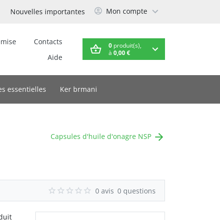
Mon compte
Nouvelles importantes
emise
Contacts
0
produit(s),
à
0,00 €
Aide
es essentielles
Ker brmani
Capsules d'huile d'onagre NSP
0 avis
0 questions
duit