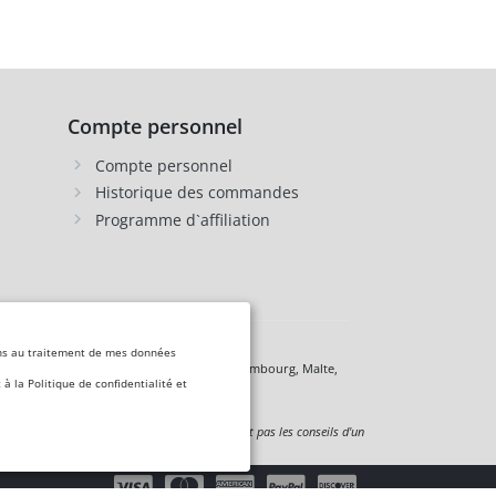
Compte personnel
Compte personnel
Historique des commandes
Programme d`affiliation
nsens au traitement de mes données
 Chypre, Lettonie, Lituanie, Liechtenstein, Luxembourg, Malte,
 la Politique de confidentialité et
 à titre informatif uniquement et ne remplacent pas les conseils d'un