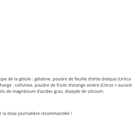
e de la gélule : gélatine, poudre de feuille d’ortie dioïque (Urtic
harge : cellulose, poudre de fruits d’orange amère (Citrus × auran
els de magnésium d’acides gras, dioxyde de silicium.
er la dose journalière recommandée !