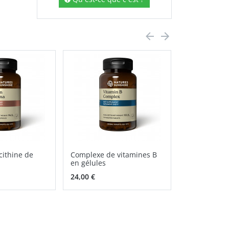
cithine de
Complexe de vitamines B
Vitamine D3 
en gélules
NSP
24,00 €
23,00 €