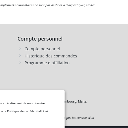
compléments alimentaires ne sont pas destinés à diagnostiquer, traiter,
Compte personnel
Compte personnel
Historique des commandes
Programme d`affiliation
 Chypre, Lettonie, Lituanie, Liechtenstein, Luxembourg, Malte,
nsens au traitement de mes données
 la Politique de confidentialité et
 à titre informatif uniquement et ne remplacent pas les conseils d'un