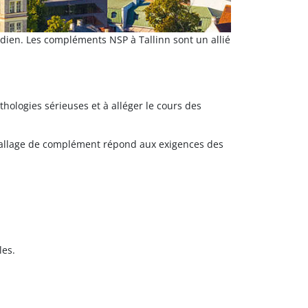
idien. Les compléments NSP à Tallinn sont un allié
hologies sérieuses et à alléger le cours des
mballage de complément répond aux exigences des
les.