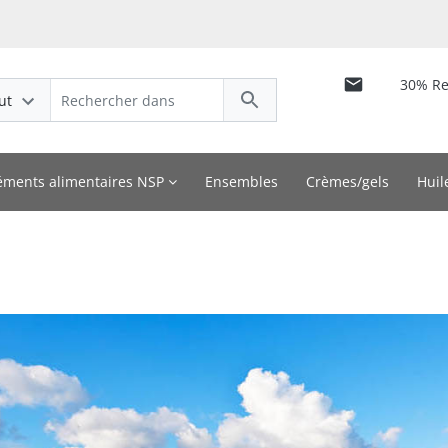
30% R
ut
ments alimentaires NSP
Ensembles
Crèmes/gels
Huil