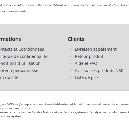
ducatives et informatives. Elles ne constituent pas un avis médical ni un guide d'action. Les 
ser des compléments.
rmations
Clients
ntacts et Coordonnées
Livraison et paiement
litique de confidentialité
Retour produit
nditions d`utilisation
Aide et FAQ
ntenu personnalisé
Avis sur les produits NSP
an du site
Liste de prix
 Guernesey, Grèce, Danemark, Jersey, Irlande, Islande,
Espagne
, Italie, Îles Canaries,
igne «24NSP»), j'accepte les Conditions d'utilisation et la Politique de confidentialité et co
manie
, Saint-Marin, Slovénie, Îles Féroé, Finlande,
France
, Croatie,
Suède
,
Estonie
.
fonctionnement du site.
peuvent être traités par Yandex.Metrica et/ou d'autres systèmes d'analyse web conformément à
s du navigateur.
gnostiquer, traiter, guérir ou prévenir une maladie. Les informations de ce site sont fournies