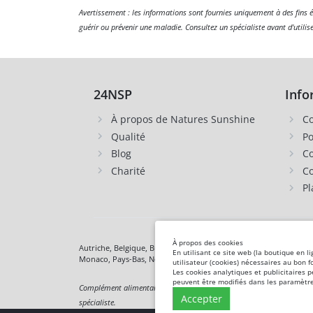
Avertissement : les informations sont fournies uniquement à des fins é
guérir ou prévenir une maladie. Consultez un spécialiste avant d'utili
24NSP
Info
À propos de Natures Sunshine
Co
Qualité
Po
Blog
Co
Charité
Co
Pl
À propos des cookies
Autriche, Belgique, Bulgarie, Royaume-Uni, Hongrie,
Allemagne
,
En utilisant ce site web (la boutique en l
Monaco, Pays-Bas, Norvège,
Pologne
, République tchèque,
Rou
utilisateur (cookies) nécessaires au bon 
Les cookies analytiques et publicitaires 
peuvent être modifiés dans les paramètre
Complément alimentaire. Ce n'est pas un médicament. Non destiné à dia
Accepter
spécialiste.