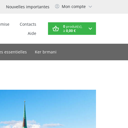
Mon compte
Nouvelles importantes
emise
Contacts
0
produit(s),
à
0,00 €
Aide
es essentielles
Ker brmani