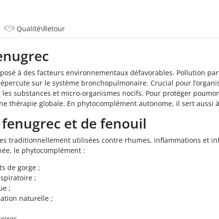
Qualité\Retour
fenugrec
sé à des facteurs environnementaux défavorables. Pollution partic
 répercute sur le système bronchopulmonaire. Crucial pour l’organis
er les substances et micro-organismes nocifs. Pour protéger poum
une thérapie globale. En phytocomplément autonome, il sert aussi à
e fenugrec et de fenouil
 traditionnellement utilisées contre rhumes, inflammations et inf
née, le phytocomplément :
ts de gorge ;
piratoire ;
ue ;
uation naturelle ;
toires.