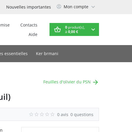
Mon compte
Nouvelles importantes
emise
Contacts
0
produit(s),
à
0,00 €
Aide
es essentielles
Ker brmani
Feuilles d'olivier du PSN
il)
0 avis
0 questions
en