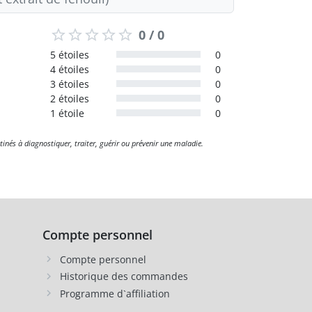
0 / 0
5 étoiles
0
4 étoiles
0
3 étoiles
0
2 étoiles
0
1 étoile
0
tinés à diagnostiquer, traiter, guérir ou prévenir une maladie.
Compte personnel
Compte personnel
Historique des commandes
Programme d`affiliation