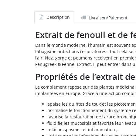
Description
Livraison\Paiement
Extrait de fenouil et de 
Dans le monde moderne, l’humain est souvent expo
tabagisme, infections respiratoires : tout cela se
l’air. Nez, gorge et poumons reçoivent en premi
Fenugreek & Fennel Extract. Il peut entrer dans 
Propriétés de l’extrait d
Le complément repose sur des plantes médicinales
implantées en Europe. Grâce à une action combi
apaise les quintes de toux et les picotemen
normalise le fonctionnement du système res
favorise la restauration de l’arbre bronchiq
fluidifie les mucosités et favorise leur évac
relâche spasmes et inflammation ;
lutte contre les infections des voies respira