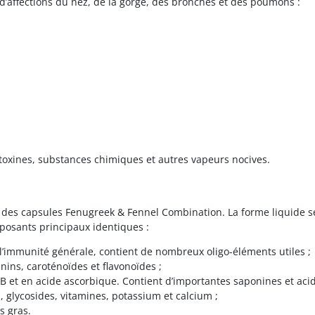
as d’affections du nez, de la gorge, des bronches et des poumons :
toxines, substances chimiques et autres vapeurs nocives.
 des capsules Fenugreek & Fennel Combination. La forme liquide se d
posants principaux identiques :
 l’immunité générale, contient de nombreux oligo-éléments utiles ;
nins, caroténoïdes et flavonoïdes ;
B et en acide ascorbique. Contient d’importantes saponines et aci
s, glycosides, vitamines, potassium et calcium ;
s gras.