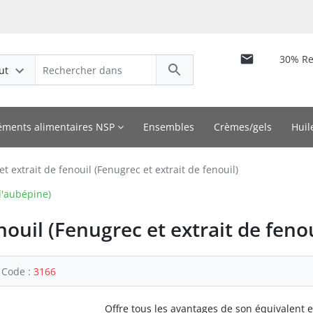
30% R
ut
ments alimentaires NSP
Ensembles
Crèmes/gels
Huil
t extrait de fenouil (Fenugrec et extrait de fenouil)
d'aubépine)
nouil (Fenugrec et extrait de fenou
Code :
3166
Offre tous les avantages de son équivalent 