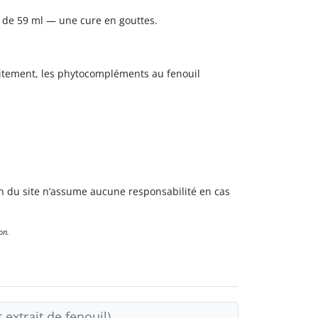
 de 59 ml — une cure en gouttes.
aitement, les phytocompléments au fenouil
.
n du site n’assume aucune responsabilité en cas
on.
 extrait de fenouil)