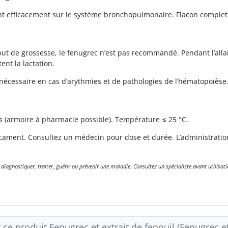
t efficacement sur le système bronchopulmonaire. Flacon complet
ut de grossesse, le fenugrec n’est pas recommandé. Pendant l’all
nt la lactation.
nécessaire en cas d’arythmies et de pathologies de l’hématopoïèse
s (armoire à pharmacie possible). Température ≤ 25 °C.
ament. Consultez un médecin pour dose et durée. L’administratio
gnostiquer, traiter, guérir ou prévenir une maladie. Consultez un spécialiste avant utilisati
 ce produit Fenugrec et extrait de fenouil (Fenugrec et