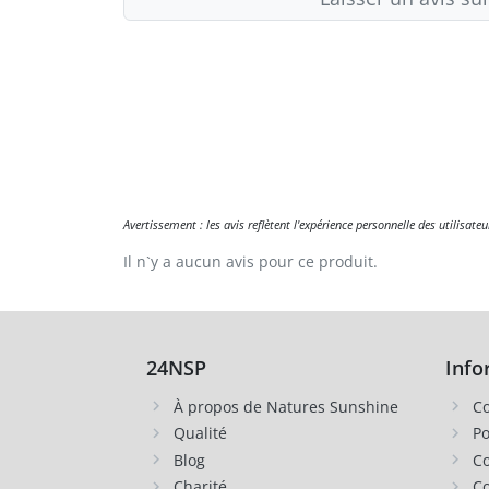
Avertissement : les avis reflètent l'expérience personnelle des utilisat
Il n`y a aucun avis pour ce produit.
24NSP
Info
À propos de Natures Sunshine
Co
Qualité
Po
Blog
Co
Charité
Co