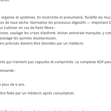
 organes et systèmes. En bronchite et pneumonie, fluidifie les muco
tes de toux sèche. Normalise les processus digestifs — important fa
 s’utiliser en cas de forte fièvre ;
ses, soulage les crises d’asthme. Action antivirale marquée, y comp
et soulage les quintes douloureuses.
ions précises doivent être données par un médecin.
nts qui n’aiment pas capsules et comprimés. Le complexe NSP peut 
commandé :
e plus de 6 ans.
 être fixée par un médecin après consultation.