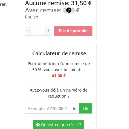
Aucune remise: 31,50 €
rer.
Avec remise:
22,50
€
Épuisé
Pas disponible
Calculateur de remise
Pour bénéficier d`une remise de
30 %, vous avez besoin de :
41,00 €
Avez-vous déjà un numéro de
réduction ?
Ok
Qu`est-ce que c`est ?