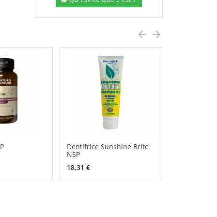
SP
Dentifrice Sunshine Brite
Aloe Vera N
NSP
18,31 €
36,00 €