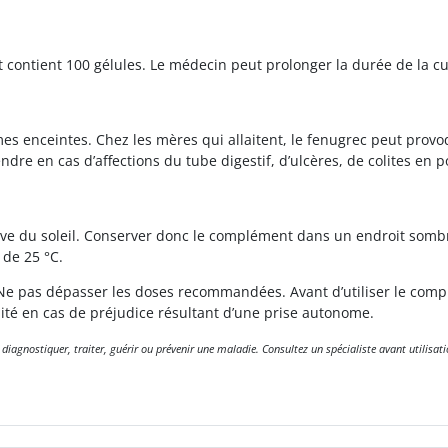
et contient 100 gélules. Le médecin peut prolonger la durée de la c
s enceintes. Chez les mères qui allaitent, le fenugrec peut provoq
e en cas d’affections du tube digestif, d’ulcères, de colites en 
ve du soleil. Conserver donc le complément dans un endroit sombre
 de 25 °C.
e pas dépasser les doses recommandées. Avant d’utiliser le compl
lité en cas de préjudice résultant d’une prise autonome.
gnostiquer, traiter, guérir ou prévenir une maladie. Consultez un spécialiste avant utilisati