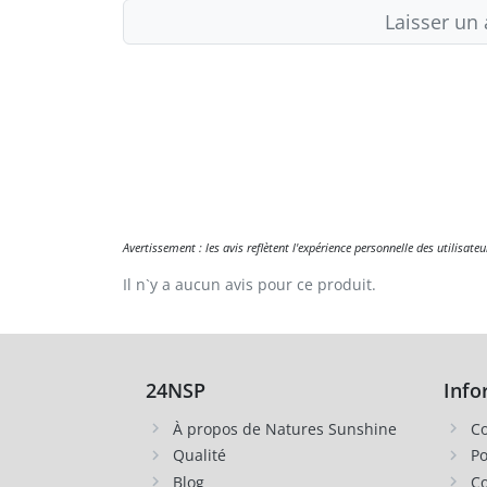
Laisser un
Avertissement : les avis reflètent l'expérience personnelle des utilisat
Il n`y a aucun avis pour ce produit.
24NSP
Info
À propos de Natures Sunshine
Co
Qualité
Po
Blog
Co