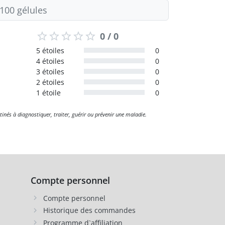
100 gélules
0 / 0
5 étoiles
0
4 étoiles
0
3 étoiles
0
2 étoiles
0
1 étoile
0
tinés à diagnostiquer, traiter, guérir ou prévenir une maladie.
Compte personnel
Compte personnel
Historique des commandes
Programme d`affiliation