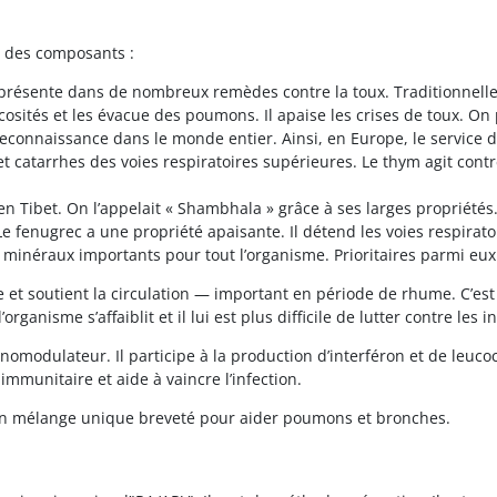
n des composants :
ésente dans de nombreux remèdes contre la toux. Traditionnellem
ités et les évacue des poumons. Il apaise les crises de toux. On p
reconnaissance dans le monde entier. Ainsi, en Europe, le service d
 catarrhes des voies respiratoires supérieures. Le thym agit contre
 Tibet. On l’appelait « Shambhala » grâce à ses larges propriétés. E
 fenugrec a une propriété apaisante. Il détend les voies respirato
minéraux importants pour tout l’organisme. Prioritaires parmi eux 
 et soutient la circulation — important en période de rhume. C’est 
ganisme s’affaiblit et il lui est plus difficile de lutter contre les i
omodulateur. Il participe à la production d’interféron et de leuco
immunitaire et aide à vaincre l’infection.
un mélange unique breveté pour aider poumons et bronches.