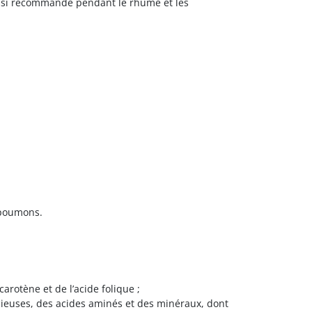
aussi recommandé pendant le rhume et les
 poumons.
rotène et de l’acide folique ;
ieuses, des acides aminés et des minéraux, dont