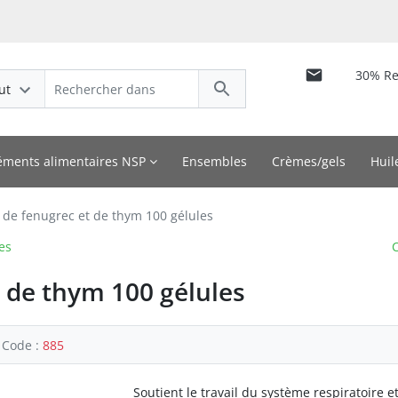
30% R
ut
ments alimentaires NSP
Ensembles
Crèmes/gels
Huil
de fenugrec et de thym 100 gélules
es
C
 de thym 100 gélules
Code :
885
Soutient le travail du système respiratoire e