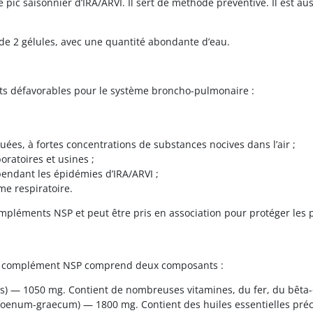
ic saisonnier d’IRA/ARVI. Il sert de méthode préventive. Il est 
 de 2 gélules, avec une quantité abondante d’eau.
ats défavorables pour le système broncho-pulmonaire :
ées, à fortes concentrations de substances nocives dans l’air ;
oratoires et usines ;
endant les épidémies d’IRA/ARVI ;
e respiratoire.
ompléments NSP et peut être pris en association pour protéger les
) du complément NSP comprend deux composants :
s) — 1050 mg. Contient de nombreuses vitamines, du fer, du bêta-ca
 foenum-graecum) — 1800 mg. Contient des huiles essentielles préc