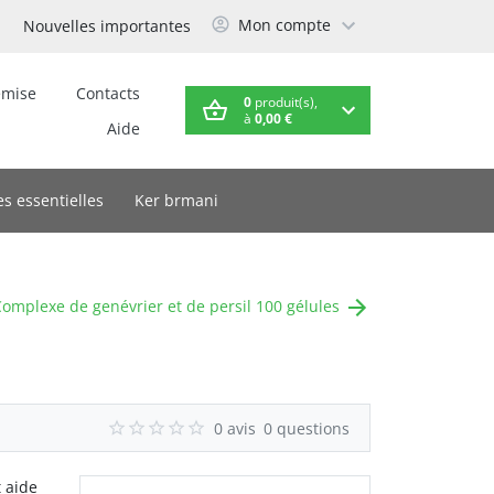
Mon compte
Nouvelles importantes
emise
Contacts
0
produit(s),
à
0,00 €
Aide
es essentielles
Ker brmani
omplexe de genévrier et de persil 100 gélules
0 avis
0 questions
t aide